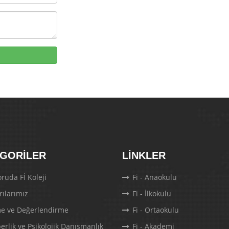
GORILER
LINKLER
ruda Fİ Koleji
Fi - Anaokulu
rılarımız
Fi - İlkokulu
e ve Değerlendirme
Fi - Ortaokulu
erlik ve Psikolojik Danışmanlık
Fi - Akademi