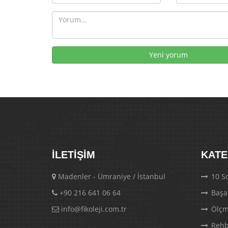
İLETIŞIM
KATE
Madenler - Ümraniye / İstanbul
10 So
+90 216 641 06 64
Başa
info@fikoleji.com.tr
Ölçm
Rehb