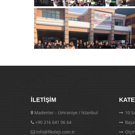
İLETIŞIM
KATE
Madenler - Ümraniye / İstanbul
10 So
+90 216 641 06 64
Başa
info@fikoleji.com.tr
Ölçm