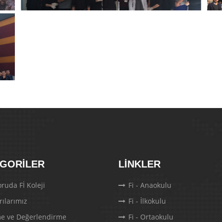
GORILER
LINKLER
ruda Fİ Koleji
Fi - Anaokulu
rılarımız
Fi - İlkokulu
e ve Değerlendirme
Fi - Ortaokulu