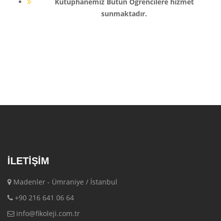
Kütüphanemiz Bütün Öğrencilere hizmet
sunmaktadır.
İLETIŞIM
Madenler - Ümraniye / İstanbul
+90 216 641 06 64
info@fikoleji.com.tr